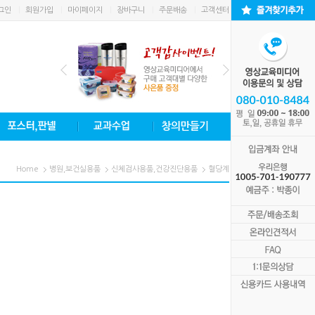
그인
회원가입
마이페이지
장바구니
주문배송
고객센터
Home
병원,보건실용품
신체검사용품,건강진단용품
혈당계