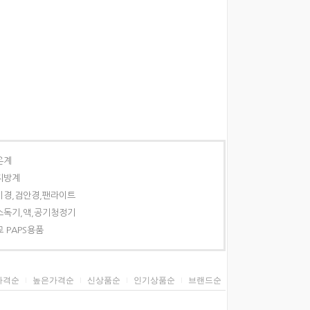
온계
지방계
이경,검안경,팬라이트
소독기,액,공기청정기
 PAPS용품
가격순
높은가격순
신상품순
인기상품순
브랜드순