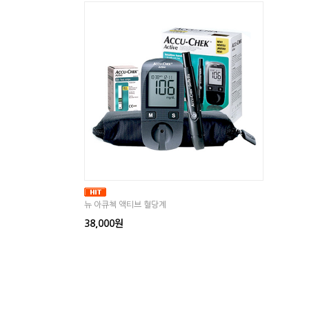
뉴 아큐첵 액티브 혈당계
38,000원