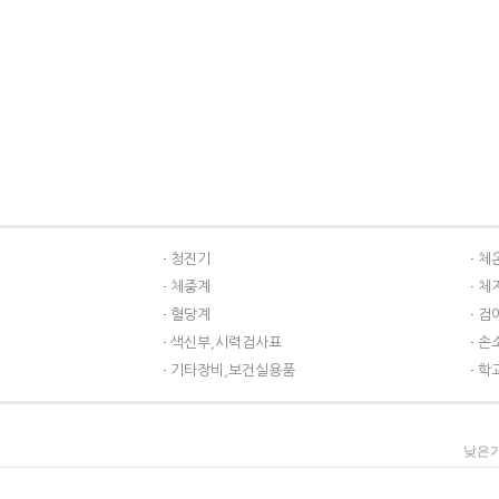
청진기
체
체중계
체
혈당계
검
색신부,시력검사표
손
기타장비,보건실용품
학교
낮은