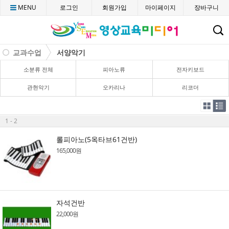
MENU
로그인
회원가입
마이페이지
장바구니
C
교과수업
서양악기
소분류 전체
피아노류
전자키보드
관현악기
오카리나
리코더
1 - 2
롤피아노(5옥타브61건반)
165,000원
자석건반
22,000원