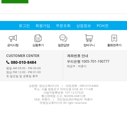
로그인
회원가입
주문조회
상점정보
PC버전
공지사항
상품후기
질문답변
장바구니
홈화면추가
CUSTOMER CENTER
계좌번호 안내
우리은행 1005-701-190777
080-010-8484
H
예금주 : 박종이
평일 AM 09:00 - PM 06:00
점심 PM 12:00 - PM 01:00
토.일요일 및 공휴일 휴무
상점명: 영상교육미디어 | 대표전화 :
080-010-8484
주소: 서울 영등포구 여의도동 63로 40 1114호
사업자등록번호: 107-12-57525
통신판매업 신고: 제2006-04812호
대표:
박종이
| 개인정보관리책임자: 박종이
ⓒ영상교육미디어 All right reserved.