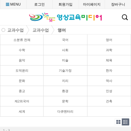
MENU
로그인
회원가입
마이페이지
장바구니
C
교과수업
교과수업
영어
소분류 전체
국어
영어
수학
사회
과학
음악
미술
체육
도덕윤리
기술가정
한자
문화
지리
역사
종교
환경
인성
제2외국어
문학
건축
세계
다큐멘터리
1 - 3