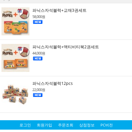
파닉스자석블럭+교재3권세트
58,000원
파닉스자석블럭+액티비티북2권세트
44,000원
파닉스자석블럭12pcs
22,000원
로그인
회원가입
주문조회
상점정보
PC버전