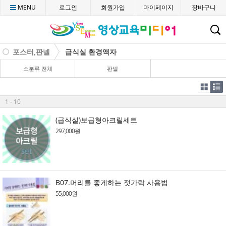
MENU
로그인
회원가입
마이페이지
장바구니
C
포스터,판넬
급식실 환경액자
소분류 전체
판넬
1 - 10
(급식실)보급형아크릴세트
297,000원
B07.머리를 좋게하는 젓가락 사용법
55,000원