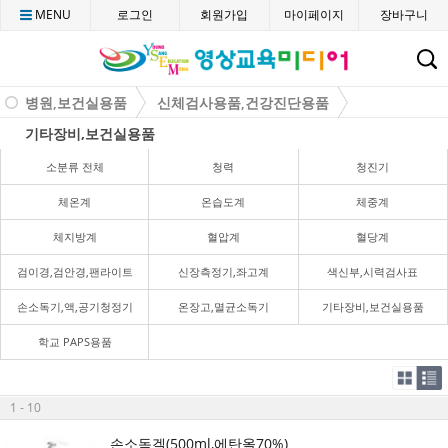
MENU
로그인
회원가입
마이페이지
장바구니
C
병원,보건실용품
신체검사용품,건강진단용품
기타장비,보건실용품
소분류 전체
청력
청진기
체온계
온습도계
체중계
체지방계
혈압계
혈당계
검이경,검안경,팬라이트
신장측정기,좌고계
색신부,시력검사표
손소독기,액,공기청정기
온장고,멸균소독기
기타장비,보건실용품
학교 PAPS용품
1 - 10
손소독겔(500ml,에탄올70%)