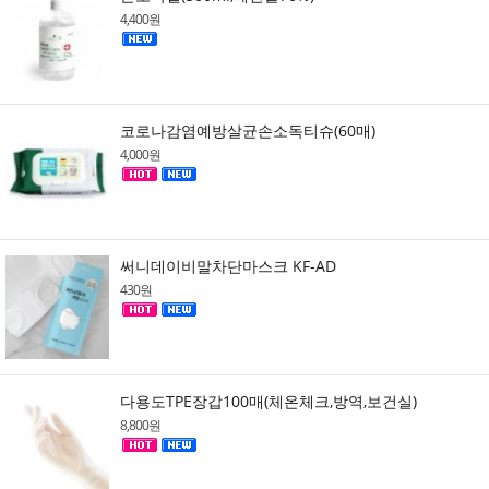
4,400원
코로나감염예방살균손소독티슈(60매)
4,000원
써니데이비말차단마스크 KF-AD
430원
다용도TPE장갑100매(체온체크,방역,보건실)
8,800원