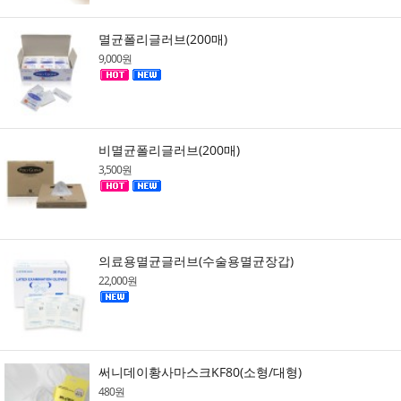
멸균폴리글러브(200매)
9,000원
비멸균폴리글러브(200매)
3,500원
의료용멸균글러브(수술용멸균장갑)
22,000원
써니데이황사마스크KF80(소형/대형)
480원