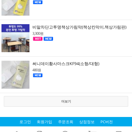
비말차단고투명책상가림막(책상칸막이,책상가림판)
3,300원
써니데이황사마스크KF94(소형/대형)
480원
더보기
로그인
회원가입
주문조회
상점정보
PC버전