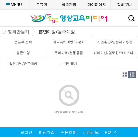
MENU
로그인
회원가입
마이페이지
장바구니
C
창의만들기
흡연예방/음주예방
중분류 전체
학교폭력예방/다문화
자연환경/멸종위기동물
생존수영
우리나라/전통용품
카네이션/할로윈/크리스마스
흡연예방/음주예방
기타만들기
해당 데이터가 없습니다.
로그인
회원가입
주문조회
상점정보
PC버전