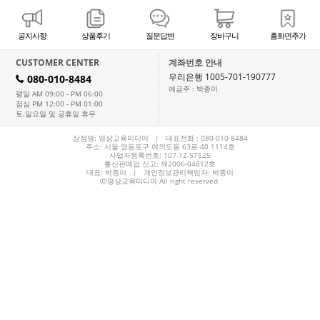
공지사항
상품후기
질문답변
장바구니
홈화면추가
CUSTOMER CENTER
계좌번호 안내
우리은행 1005-701-190777
080-010-8484
H
예금주 : 박종이
평일 AM 09:00 - PM 06:00
점심 PM 12:00 - PM 01:00
토.일요일 및 공휴일 휴무
상점명: 영상교육미디어 | 대표전화 :
080-010-8484
주소: 서울 영등포구 여의도동 63로 40 1114호
사업자등록번호: 107-12-57525
통신판매업 신고: 제2006-04812호
대표:
박종이
| 개인정보관리책임자: 박종이
ⓒ영상교육미디어 All right reserved.