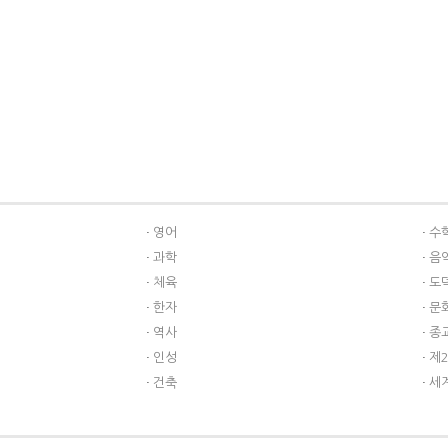
영어
수
과학
음
체육
도
한자
문
역사
종
인성
제
건축
세