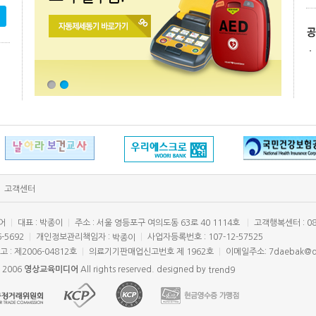
고객센터
어
|
대표 : 박종이
|
주소 : 서울 영등포구 여의도동 63로 40 1114호
|
고객행복센터 : 080
6-5692
|
개인정보관리책임자 :
|
사업자등록번호 : 107-12-57525
박종이
 : 제2006-04812호
|
의료기기판매업신고번호 제 1962호
|
이메일주소: 7daebak@d
© 2006
영상교육미디어
All rights reserved. designed by
trend9