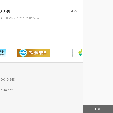
★고객감사이벤트 사은품안내★
-010-8484
aum.net