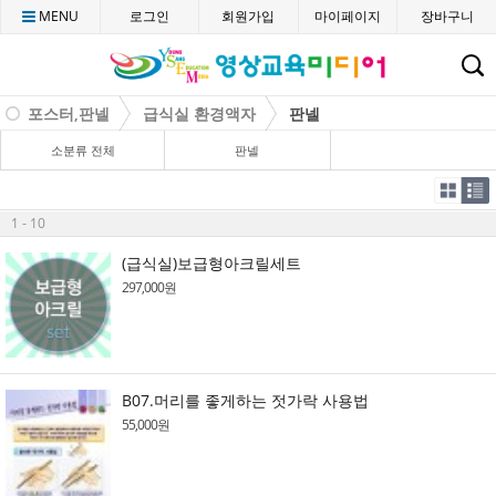
MENU
로그인
회원가입
마이페이지
장바구니
C
포스터,판넬
급식실 환경액자
판넬
소분류 전체
판넬
1 - 10
(급식실)보급형아크릴세트
297,000원
B07.머리를 좋게하는 젓가락 사용법
55,000원