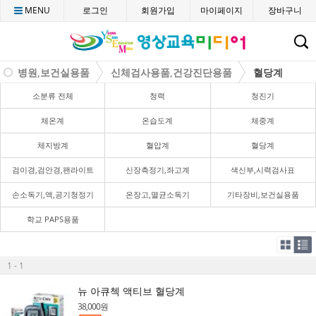
MENU
로그인
회원가입
마이페이지
장바구니
C
병원,보건실용품
신체검사용품,건강진단용품
혈당계
소분류 전체
청력
청진기
체온계
온습도계
체중계
체지방계
혈압계
혈당계
검이경,검안경,팬라이트
신장측정기,좌고계
색신부,시력검사표
손소독기,액,공기청정기
온장고,멸균소독기
기타장비,보건실용품
학교 PAPS용품
1 - 1
뉴 아큐첵 액티브 혈당계
38,000원