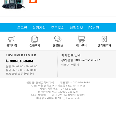
로그인
회원가입
주문조회
상점정보
PC버전
공지사항
상품후기
질문답변
장바구니
홈화면추가
CUSTOMER CENTER
계좌번호 안내
우리은행 1005-701-190777
080-010-8484
H
예금주 : 박종이
평일 AM 09:00 - PM 06:00
점심 PM 12:00 - PM 01:00
토.일요일 및 공휴일 휴무
상점명: 영상교육미디어 | 대표전화 :
080-010-8484
주소: 서울 영등포구 여의도동 63로 40 1114호
사업자등록번호: 107-12-57525
통신판매업 신고: 제2006-04812호
대표:
박종이
| 개인정보관리책임자: 박종이
ⓒ영상교육미디어 All right reserved.