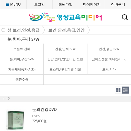
MENU
로그인
회원가입
마이페이지
장바구니
C
성,보건,안전,응급
보건,안전,응급,영양
눈,치아,구강 S/W
소분류 전체
건강,인체 S/W
안전,응급 S/W
눈,치아,구강 S/W
건강,인체,영양,비만 모형
심폐소생술 마네킹(CPR)
자동제세동기(AED)
포스터,배너,피켓,이젤
도서,기타
생존수영
1 - 2
눈의건강DVD
DVD5
225,000원