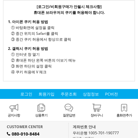
[로그인/비회원구매가 안될시 체크사항]
휴대폰 브라우저의 쿠키를 허용해야 합니다.
1. 아이폰 쿠키 허용 방법
① 바탕화면에 설정을 클릭
② 중간 위치의 Safari를 클릭
③ 중간 쿠키 허용에서 항상으로 클릭
2. 갤럭시 쿠키 허용 방법
① 인터넷 창 열기
② 휴대폰 하단 왼쪽 버튼의 더보기 메뉴
③ 화면 하단의 설정 클릭
④ 쿠키 허용에 V 체크
로그인
회원가입
주문조회
상점정보
PC버전
공지사항
상품후기
질문답변
장바구니
홈화면추가
CUSTOMER CENTER
계좌번호 안내
우리은행 1005-701-190777
080-010-8484
H