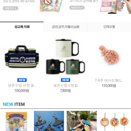
성교육 자료
금연,금주,약물오남용
인체모형
7-8주 태아모형(L..
생존수영 안전 응..
생존수영스텐컵
155,000원
550,000원
7,800원
ITEM
NEW