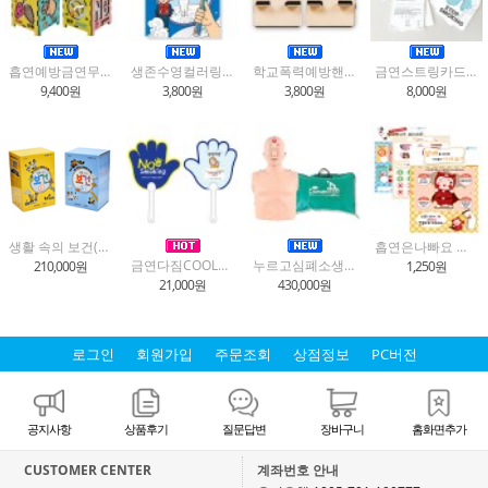
흡연예방금연무드등만들기
생존수영컬러링북
학교폭력예방핸드폰거치대만들기(2종택1)
금연스트링카드(금연서약서)4인용
9,400원
3,800원
3,800원
8,000원
생활 속의 보건(5,6학년)
흡연은나빠요 스티커놀이
금연다짐COOL부채(30개입)
누르고심폐소생마네킹
210,000원
1,250원
21,000원
430,000원
로그인
회원가입
주문조회
상점정보
PC버전
공지사항
상품후기
질문답변
장바구니
홈화면추가
CUSTOMER CENTER
계좌번호 안내