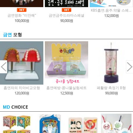
KBS흡연.음주.약물 스페셜
금연영화 "미안해"
금연금주드라마스페셜
132,000원
100,000원
90,000원
모형
금연
흡연자의 치아비교모형
흡연예방-콩나물실험세트
폐활량 측정기 B형
120,000원
12,500원
99,000원
CHOICE
MD