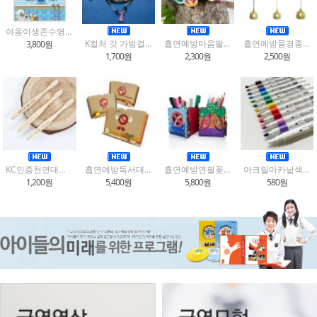
야옹이생존수영컬러링북
K컬쳐 갓 가방걸이 키링 만들기
흡연예방마음팔찌만들기(3종택1)
흡연예방풍경종만들기(12종택1)
3,800원
1,700원
2,300원
2,500원
KC인증천연대나무미세모어린이칫솔(환경보호,생존수영,흡연예방)3종택1
흡연예방독서대만들기(3종택1)
흡연예방연필꽂이만들기(2종택1)
아크릴마카낱색(색상선택)
1,200원
5,400원
5,800원
580원