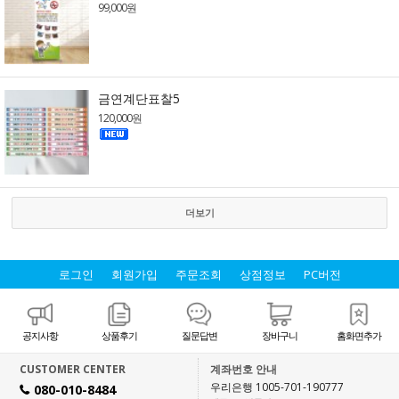
99,000원
금연계단표찰5
120,000원
더보기
로그인
회원가입
주문조회
상점정보
PC버전
공지사항
상품후기
질문답변
장바구니
홈화면추가
CUSTOMER CENTER
계좌번호 안내
우리은행 1005-701-190777
080-010-8484
H