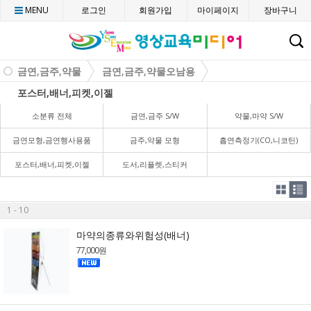
MENU
로그인
회원가입
마이페이지
장바구니
C
금연,금주,약물
금연,금주,약물오남용
포스터,배너,피켓,이젤
소분류 전체
금연,금주 S/W
약물,마약 S/W
금연모형,금연행사용품
금주,약물 모형
흡연측정기(CO,니코틴)
포스터,배너,피켓,이젤
도서,리플렛,스티커
1 - 10
마약의종류와위험성(배너)
77,000원