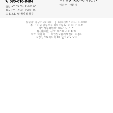
우리은행 1005-701-190777
080-010-8484
H
예금주 : 박종이
평일 AM 09:00 - PM 06:00
점심 PM 12:00 - PM 01:00
토.일요일 및 공휴일 휴무
상점명: 영상교육미디어 | 대표전화 :
080-010-8484
주소: 서울 영등포구 여의도동 63로 40 1114호
사업자등록번호: 107-12-57525
통신판매업 신고: 제2006-04812호
대표:
박종이
| 개인정보관리책임자: 박종이
ⓒ영상교육미디어 All right reserved.