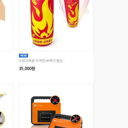
소방교육용 타격판(오뚝이 풍선..
35,000원