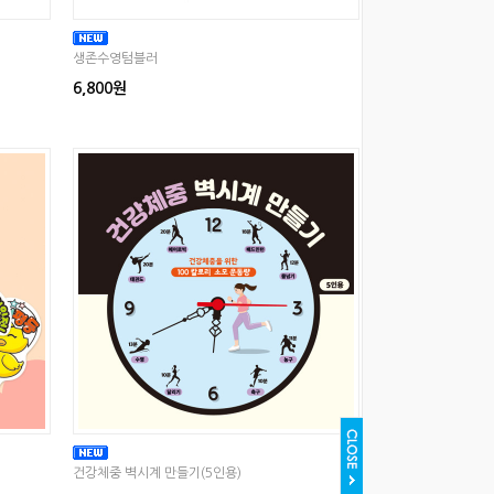
생존수영텀블러
6,800원
건강체중 벽시계 만들기(5인용)