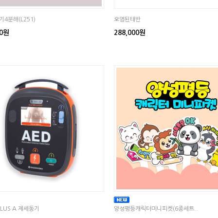
4분해(L251)
오염된태반
00원
288,000원
PLUS A 제세동기
양성평등캐릭터미니피켓(6종세트..