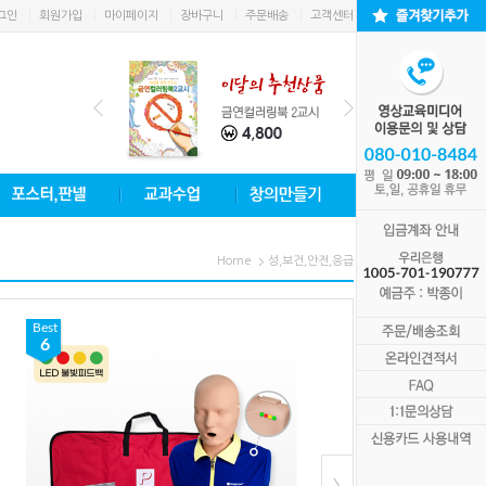
그인
회원가입
마이페이지
장바구니
주문배송
고객센터
Home
성,보건,안전,응급
Best
Best
6
1