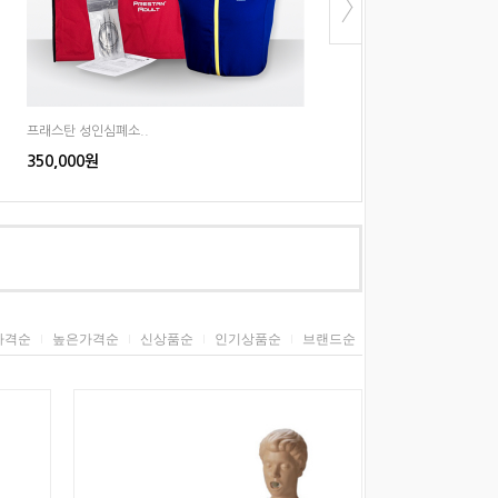
프래스탄 성인심폐소..
누르고심폐소생마네킹
350,000원
430,000원
가격순
높은가격순
신상품순
인기상품순
브랜드순