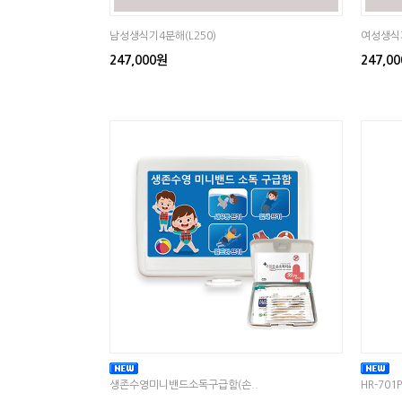
남성생식기4분해(L250)
여성생식기
247,000원
247,0
생존수영미니밴드소독구급함(손..
HR-701