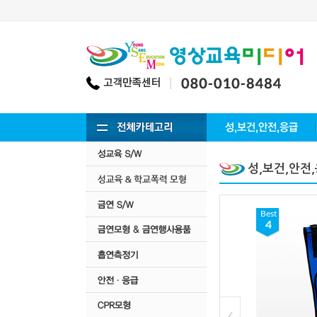
성,보건,안전
Best
Best
3
4