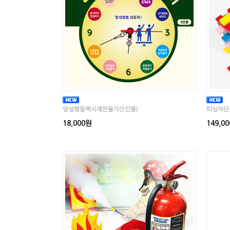
양성평등벽시계만들기(5인용)
피싱차단
18,000원
149,0