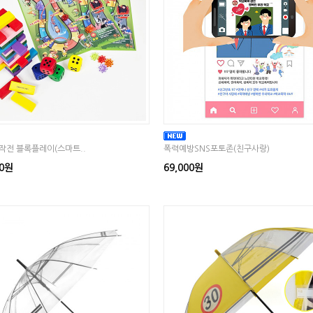
작전 블록플레이(스마트..
폭력예방SNS포토존(친구사랑)
00원
69,000원