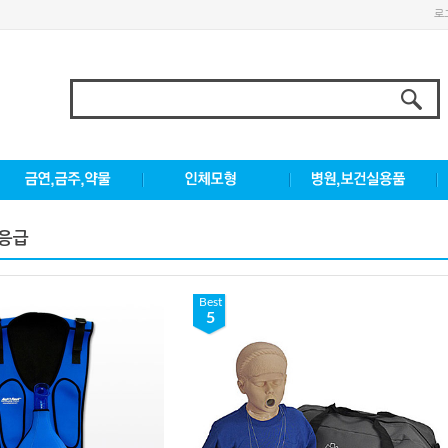
로
,응급
Best
5