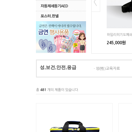
하임리히기도폐쇄조끼..
하임리히기도폐쇄
230,000원
245,000원
성,보건,안전,응급
성(性)교육자료
총
481
개의 제품이 있습니다.