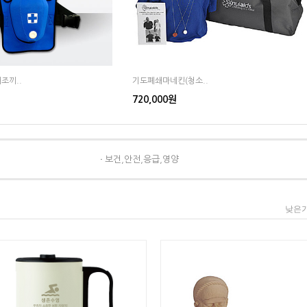
조끼..
기도폐쇄마네킨(청소..
720,000원
보건,안전,응급,영양
낮은