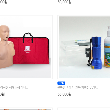
,000원
80,000원
여성형 심폐소생 마네..
올바른 손씻기 교육 키트2(UV램..
00원
66,000원