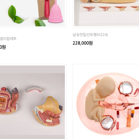
남성전립선모형(H224)
생리컵세트
228,000원
00원