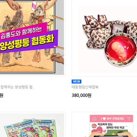
함께하는 양성평등 협..
태동형임신체험복
0원
380,000원