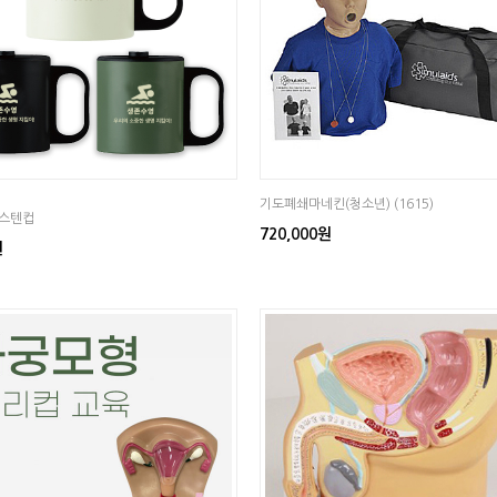
기도폐쇄마네킨(청소년) (1615)
스텐컵
720,000원
원