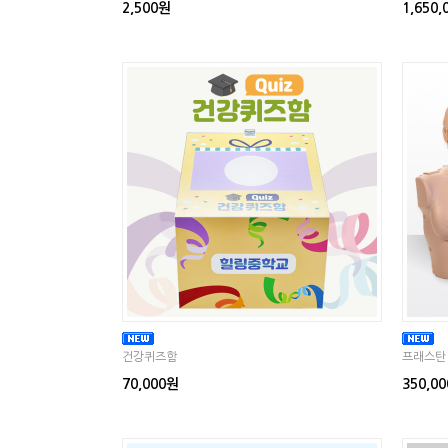
2,500원
1,650
건강퀴즈함
프래스탄 
70,000원
350,0