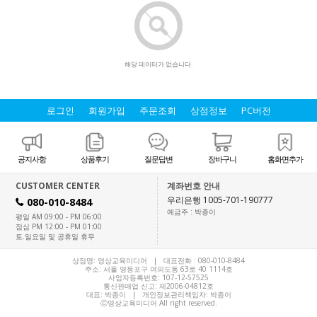
해당 데이터가 없습니다.
로그인
회원가입
주문조회
상점정보
PC버전
공지사항
상품후기
질문답변
장바구니
홈화면추가
CUSTOMER CENTER
계좌번호 안내
우리은행 1005-701-190777
080-010-8484
H
예금주 : 박종이
평일 AM 09:00 - PM 06:00
점심 PM 12:00 - PM 01:00
토.일요일 및 공휴일 휴무
상점명: 영상교육미디어 | 대표전화 :
080-010-8484
주소: 서울 영등포구 여의도동 63로 40 1114호
사업자등록번호: 107-12-57525
통신판매업 신고: 제2006-04812호
대표:
박종이
| 개인정보관리책임자: 박종이
ⓒ영상교육미디어 All right reserved.