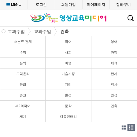
MENU
로그인
회원가입
마이페이지
장바구니
C
교과수업
교과수업
건축
소분류 전체
국어
영어
수학
사회
과학
음악
미술
체육
도덕윤리
기술가정
한자
문화
지리
역사
종교
환경
인성
제2외국어
문학
건축
세계
다큐멘터리