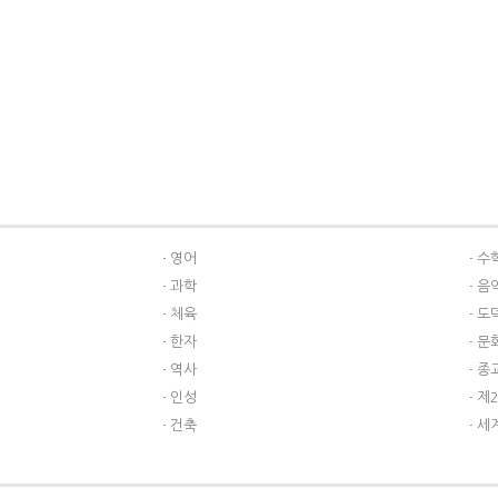
영어
수
과학
음
체육
도
한자
문
역사
종
인성
제
건축
세