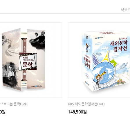
낮은
상으로보는 문학DVD
KBS 해외문학걸작선DVD
00원
148,500원