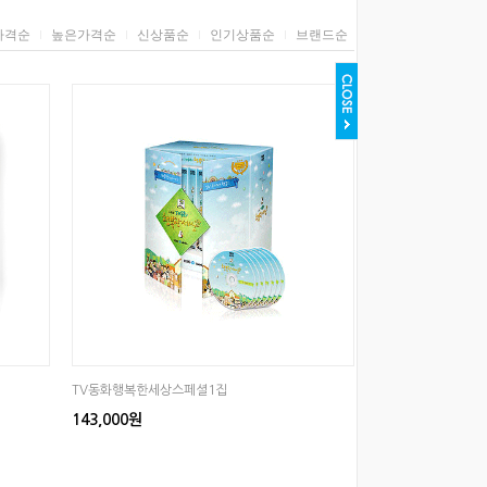
가격순
높은가격순
신상품순
인기상품순
브랜드순
TV동화행복한세상스페셜1집
143,000원