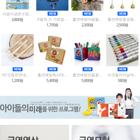
야옹이생존수영컬러링북
K컬쳐 갓 가방걸이 키링 만들기
흡연예방마음팔찌만들기(3종택1)
흡연예방풍경종만들기(12종택1)
3,800원
1,700원
2,300원
2,500원
KC인증천연대나무미세모어린이칫솔(환경보호,생존수영,흡연예방)3종택1
흡연예방독서대만들기(3종택1)
흡연예방연필꽂이만들기(2종택1)
아크릴마카낱색(색상선택)
1,200원
5,400원
5,800원
580원