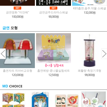
KBS흡연.음주.약물 스페셜
금연영화 "미안해"
금연금주드라마스페셜
132,000원
100,000원
90,000원
모형
금연
흡연자의 치아비교모형
흡연예방-콩나물실험세트
폐활량 측정기 B형
120,000원
12,500원
99,000원
CHOICE
MD