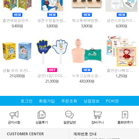
흡연예방금연무드등만들기
생존수영컬러링북
학교폭력예방핸드폰거치대만들기(2종택1)
금연스트링카드(금연서약서)4인용
9,400원
3,800원
3,800원
8,000원
생활 속의 보건(5,6학년)
흡연은나빠요 스티커놀이
금연다짐COOL부채(30개입)
누르고심폐소생마네킹
210,000원
1,250원
21,000원
430,000원
로그인
회원가입
주문조회
상점정보
PC버전
공지사항
상품후기
질문답변
장바구니
홈화면추가
CUSTOMER CENTER
계좌번호 안내