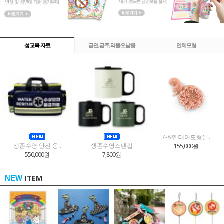
성교육 자료
금연,금주,약물오남용
인체모형
7-8주 태아모형(L..
생존수영 안전 응..
생존수영스텐컵
155,000원
550,000원
7,800원
ITEM
NEW