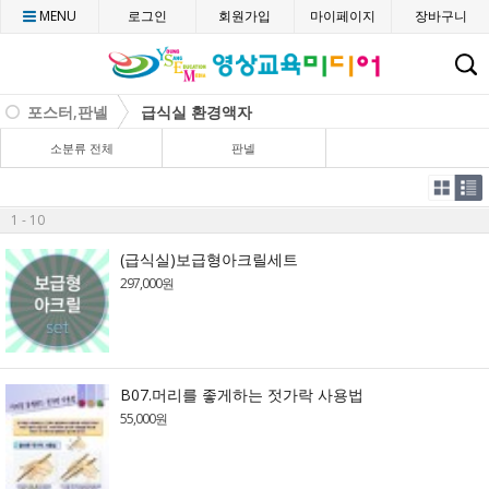
MENU
로그인
회원가입
마이페이지
장바구니
C
포스터,판넬
급식실 환경액자
소분류 전체
판넬
1 - 10
(급식실)보급형아크릴세트
297,000원
B07.머리를 좋게하는 젓가락 사용법
55,000원