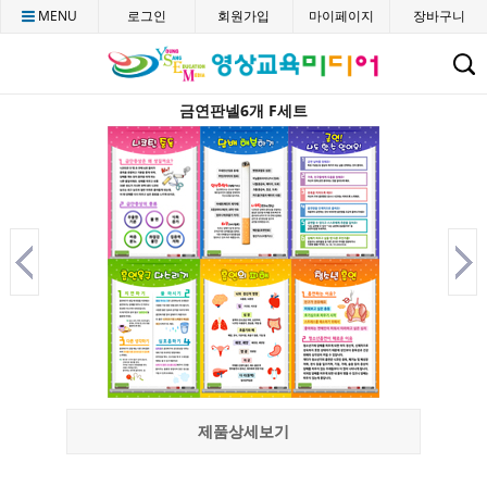
MENU
로그인
회원가입
마이페이지
장바구니
C
금연판넬6개 F세트
제품상세보기