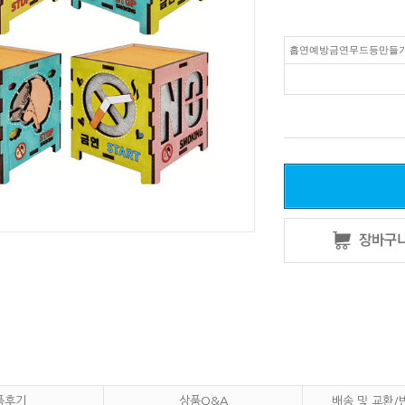
흡연예방금연무드등만들
품후기
상품Q&A
배송 및 교환/