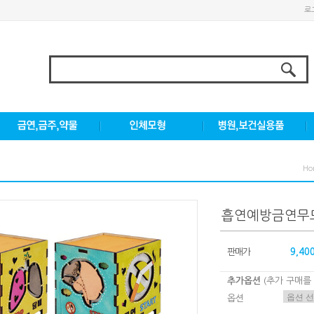
로
Ho
흡연예방금연무
판매가
9,40
추가옵션
(추가 구매를
옵션