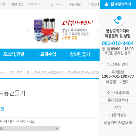
그인
회원가입
마이페이지
장바구니
주문배송
고객센터
me
금연,금주,약물
금연,금주,약물오남용
금연모형,금연행사용품
드등만들기
0원
 원하시면 선택하세요)