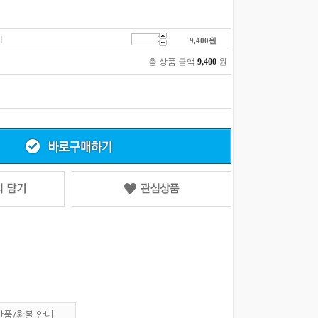
기
9,400
원
총 상품 금액
9,400
원
반품/환불 안내