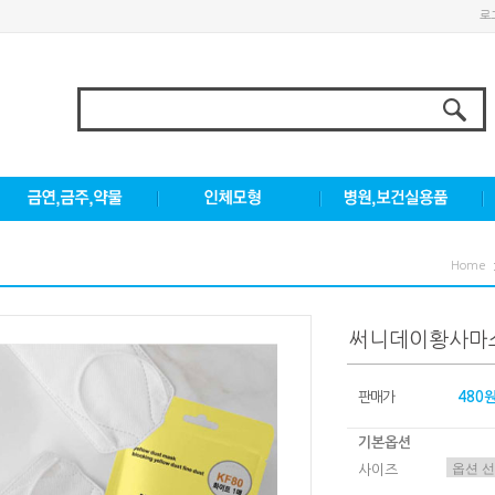
로
Home
써니데이황사마스
판매가
480
기본옵션
사이즈