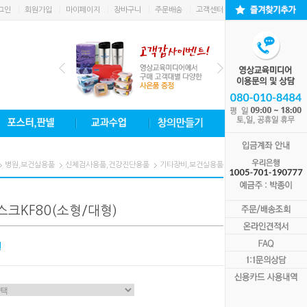
그인
회원가입
마이페이지
장바구니
주문배송
고객센터
병원,보건실용품
신체검사용품,건강진단용품
기타장비,보건실용품
크KF80(소형/대형)
원