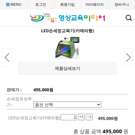
MENU
로그인
회원가입
마이페이지
장바구니
C
LED손세정교육기(카메라형)
제품상세보기
판매가 :
495,000원
손세정로션추
가 :
LED손세정교육기(카메라형)
+1
-1
495,000
원
총 상품 금액
495,000
원