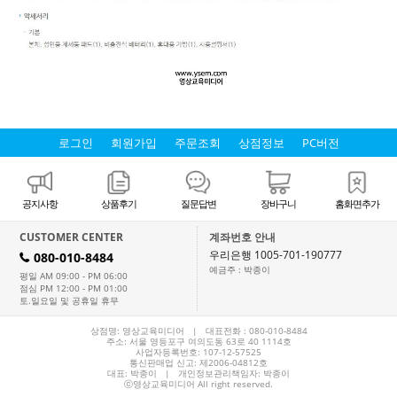
로그인
회원가입
주문조회
상점정보
PC버전
공지사항
상품후기
질문답변
장바구니
홈화면추가
CUSTOMER CENTER
계좌번호 안내
우리은행 1005-701-190777
080-010-8484
H
예금주 : 박종이
평일 AM 09:00 - PM 06:00
점심 PM 12:00 - PM 01:00
토.일요일 및 공휴일 휴무
상점명: 영상교육미디어 | 대표전화 :
080-010-8484
주소: 서울 영등포구 여의도동 63로 40 1114호
사업자등록번호: 107-12-57525
통신판매업 신고: 제2006-04812호
대표:
박종이
| 개인정보관리책임자: 박종이
ⓒ영상교육미디어 All right reserved.