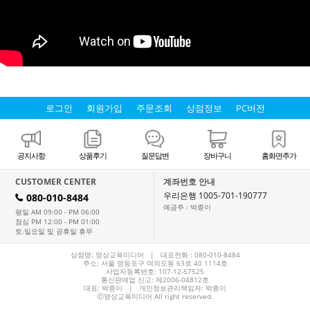
로그인
회원가입
주문조회
상점정보
PC버전
공지사항
상품후기
질문답변
장바구니
홈화면추가
CUSTOMER CENTER
계좌번호 안내
우리은행 1005-701-190777
080-010-8484
H
예금주 : 박종이
평일 AM 09:00 - PM 06:00
점심 PM 12:00 - PM 01:00
토.일요일 및 공휴일 휴무
상점명: 영상교육미디어 | 대표전화 :
080-010-8484
주소: 서울 영등포구 여의도동 63로 40 1114호
사업자등록번호: 107-12-57525
통신판매업 신고: 제2006-04812호
대표:
박종이
| 개인정보관리책임자: 박종이
ⓒ영상교육미디어 All right reserved.