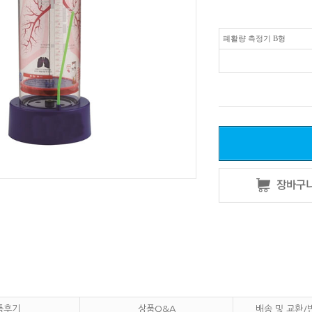
폐활량 측정기 B형
품후기
상품Q&A
배송 및 교환/