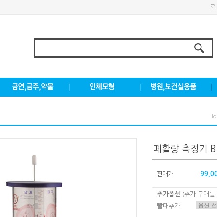
로
Ho
폐활량 측정기 
판매가
99,0
추가옵션
(추가 구매를
빨대추가