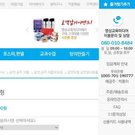
그인
회원가입
마이페이지
장바구니
주문배송
고객센터
me
금연,금주,약물
금연,금주,약물오남용
금연모형,금연행사용품
B형
00원
 원하시면 선택하세요)