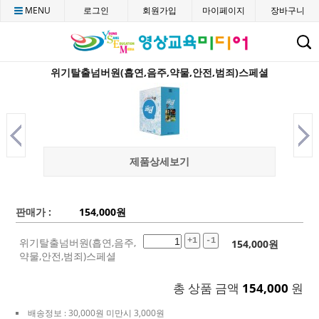
MENU
로그인
회원가입
마이페이지
장바구니
C
위기탈출넘버원(흡연,음주,약물,안전,범죄)스페셜
제품상세보기
판매가 :
154,000
원
위기탈출넘버원(흡연,음주,
+1
-1
154,000
원
약물,안전,범죄)스페셜
총 상품 금액
154,000
원
배송정보 : 30,000원 미만시 3,000원