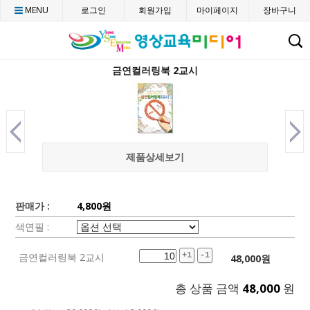
MENU
로그인
회원가입
마이페이지
장바구니
C
금연컬러링북 2교시
제품상세보기
판매가 :
4,800원
색연필 :
금연컬러링북 2교시
+1
-1
48,000
원
총 상품 금액
48,000
원