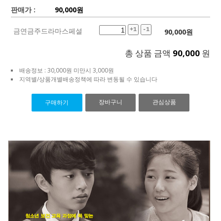
판매가 :
90,000
원
금연금주드라마스페셜
+1
-1
90,000
원
총 상품 금액
90,000
원
배송정보 : 30,000원 미만시 3,000원
지역별/상품개별배송정책에 따라 변동될 수 있습니다
장바구니
관심상품
구매하기