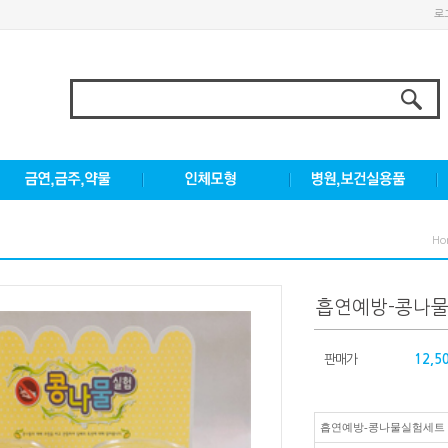
로
Ho
흡연예방-콩나
판매가
12,5
흡연예방-콩나물실험세트