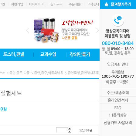
그인
회원가입
마이페이지
장바구니
주문배송
고객센터
me
금연,금주,약물
금연,금주,약물오남용
금연모형,금연행사용품
물실험세트
00
원
12,500
원