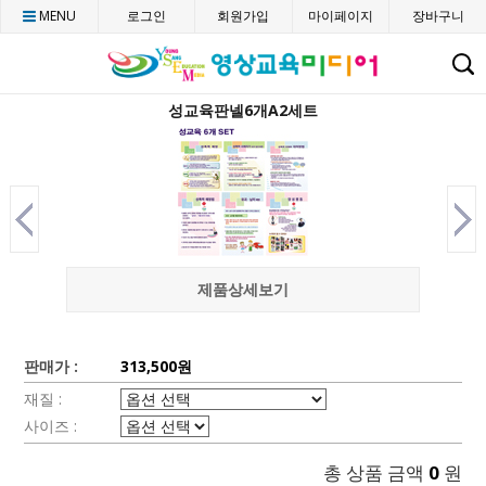
MENU
로그인
회원가입
마이페이지
장바구니
C
성교육판넬6개A2세트
제품상세보기
판매가 :
313,500원
재질 :
사이즈 :
총 상품 금액
0
원