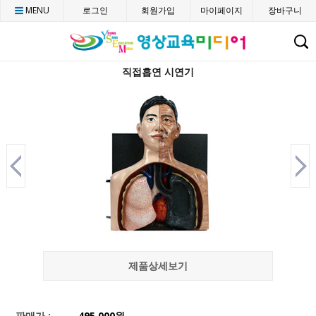
MENU
로그인
회원가입
마이페이지
장바구니
C
직접흡연 시연기
제품상세보기
판매가 :
495,000
원