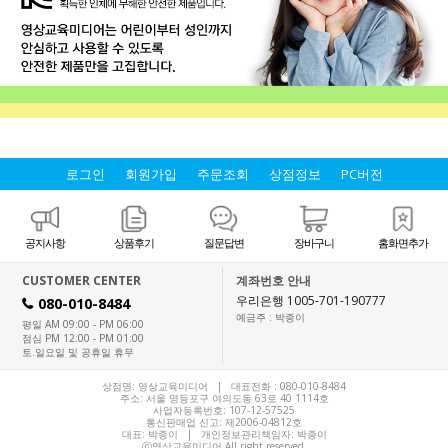
로그인
회원가입
주문조회
상점정보
PC버전
공지사항
상품후기
질문답변
장바구니
홈화면추가
CUSTOMER CENTER
계좌번호 안내
우리은행 1005-701-190777
080-010-8484
H
예금주 : 박종이
평일 AM 09:00 - PM 06:00
점심 PM 12:00 - PM 01:00
토.일요일 및 공휴일 휴무
상점명: 영상교육미디어 | 대표전화 :
080-010-8484
주소: 서울 영등포구 여의도동 63로 40 1114호
사업자등록번호: 107-12-57525
통신판매업 신고: 제2006-04812호
대표:
박종이
| 개인정보관리책임자: 박종이
ⓒ영상교육미디어 All right reserved.