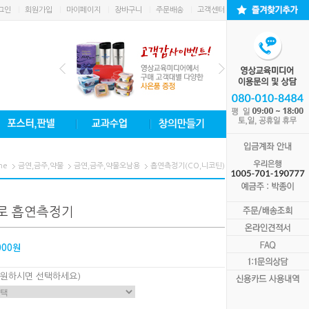
그인
회원가입
마이페이지
장바구니
주문배송
고객센터
me
금연,금주,약물
금연,금주,약물오남용
흡연측정기(CO,니코틴)
로 흡연측정기
000원
 원하시면 선택하세요)