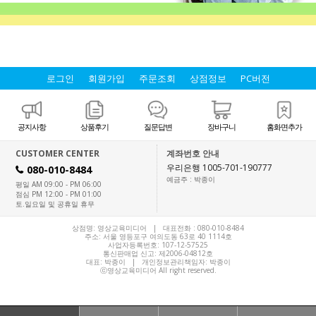
로그인
회원가입
주문조회
상점정보
PC버전
공지사항
상품후기
질문답변
장바구니
홈화면추가
CUSTOMER CENTER
계좌번호 안내
우리은행 1005-701-190777
080-010-8484
H
예금주 : 박종이
평일 AM 09:00 - PM 06:00
점심 PM 12:00 - PM 01:00
토.일요일 및 공휴일 휴무
상점명: 영상교육미디어 | 대표전화 :
080-010-8484
주소: 서울 영등포구 여의도동 63로 40 1114호
사업자등록번호: 107-12-57525
통신판매업 신고: 제2006-04812호
대표:
박종이
| 개인정보관리책임자: 박종이
ⓒ영상교육미디어 All right reserved.