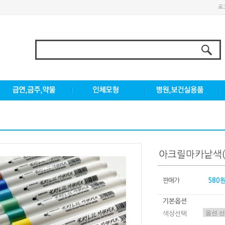
로
아크릴마카낱색(
판매가
580
기본옵션
색상선택