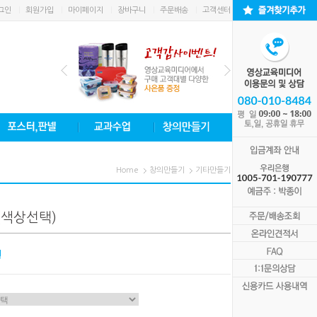
그인
회원가입
마이페이지
장바구니
주문배송
고객센터
Home
창의만들기
기타만들기
색상선택)
원