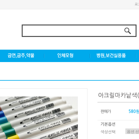
로
아크릴마카낱색(
판매가
580
기본옵션
색상선택