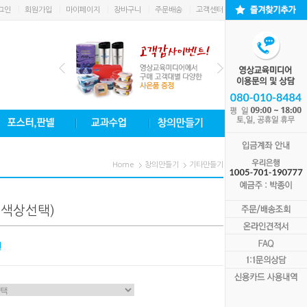
그인
회원가입
마이페이지
장바구니
주문배송
고객센터
Home
창의만들기
기타만들기
색상선택)
원