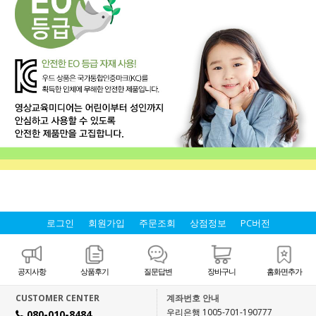
로그인
회원가입
주문조회
상점정보
PC버전
공지사항
상품후기
질문답변
장바구니
홈화면추가
CUSTOMER CENTER
계좌번호 안내
우리은행 1005-701-190777
080-010-8484
H