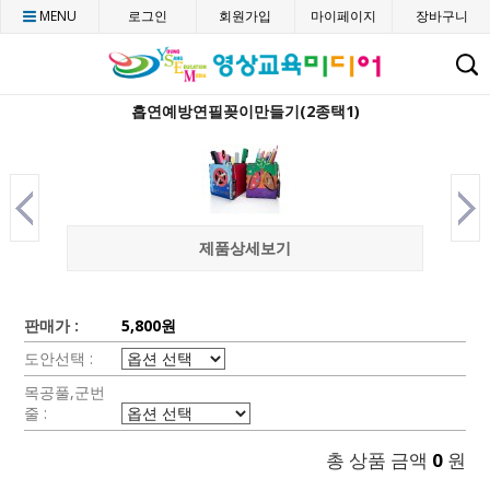
MENU
로그인
회원가입
마이페이지
장바구니
C
흡연예방연필꽂이만들기(2종택1)
제품상세보기
판매가 :
5,800원
도안선택 :
목공풀,군번
줄 :
총 상품 금액
0
원