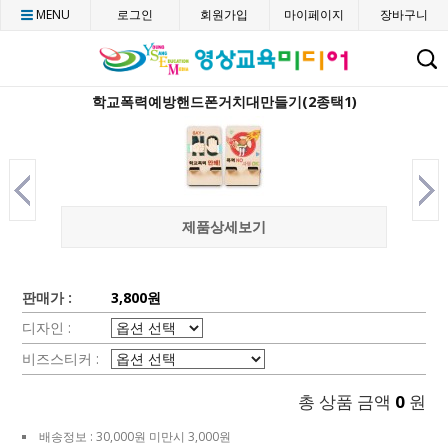
MENU
로그인
회원가입
마이페이지
장바구니
C
학교폭력예방핸드폰거치대만들기(2종택1)
제품상세보기
판매가 :
3,800원
디자인 :
비즈스티커 :
총 상품 금액
0
원
배송정보 : 30,000원 미만시 3,000원