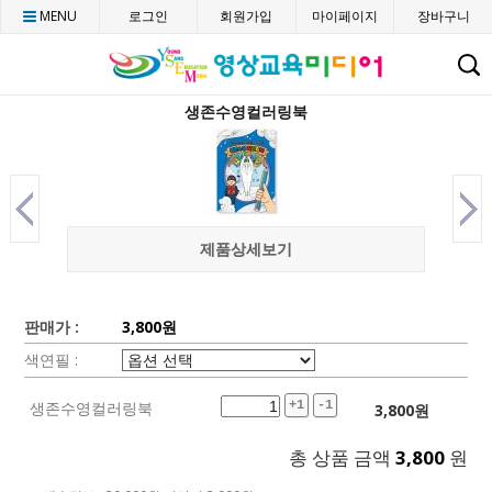
MENU
로그인
회원가입
마이페이지
장바구니
C
생존수영컬러링북
제품상세보기
판매가 :
3,800원
색연필 :
생존수영컬러링북
+1
-1
3,800
원
총 상품 금액
3,800
원