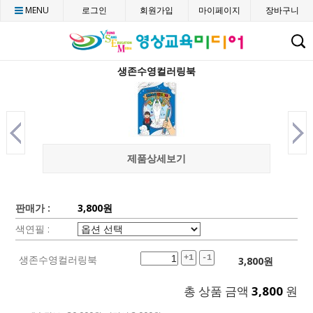
MENU
로그인
회원가입
마이페이지
장바구니
C
생존수영컬러링북
제품상세보기
판매가 :
3,800원
색연필 :
생존수영컬러링북
+1
-1
3,800
원
총 상품 금액
3,800
원