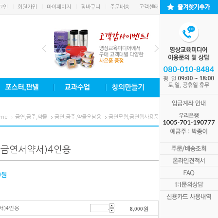
그인
회원가입
마이페이지
장바구니
주문배송
고객센터
me
금연,금주,약물
금연,금주,약물오남용
금연모형,금연행사용품
금연서약서)4인용
0
원
서)4인용
8,000
원