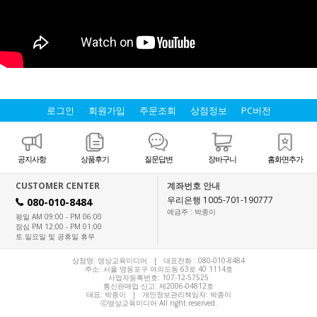
로그인
회원가입
주문조회
상점정보
PC버전
공지사항
상품후기
질문답변
장바구니
홈화면추가
CUSTOMER CENTER
계좌번호 안내
우리은행 1005-701-190777
080-010-8484
H
예금주 : 박종이
평일 AM 09:00 - PM 06:00
점심 PM 12:00 - PM 01:00
토.일요일 및 공휴일 휴무
상점명: 영상교육미디어 | 대표전화 :
080-010-8484
주소: 서울 영등포구 여의도동 63로 40 1114호
사업자등록번호: 107-12-57525
통신판매업 신고: 제2006-04812호
대표:
박종이
| 개인정보관리책임자: 박종이
ⓒ영상교육미디어 All right reserved.