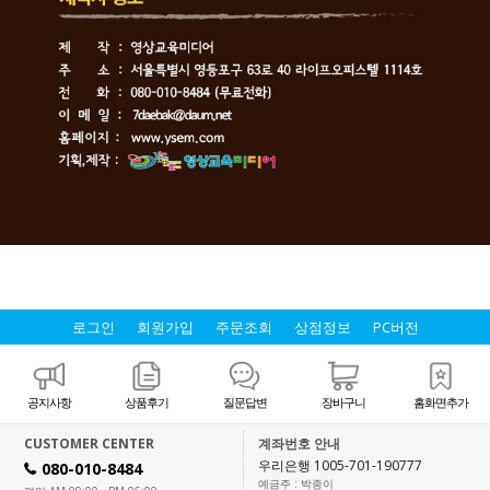
로그인
회원가입
주문조회
상점정보
PC버전
공지사항
상품후기
질문답변
장바구니
홈화면추가
CUSTOMER CENTER
계좌번호 안내
우리은행 1005-701-190777
080-010-8484
H
예금주 : 박종이