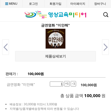
MENU
로그인
회원가입
마이페이지
장바구니
C
금연영화 "미안해"
제품상세보기
판매가 :
100,000
원
금연영화 "미안해"
+1
-1
100,000
원
총 상품 금액
100,000
원
배송정보 : 30,000원 미만시 3,000원
지역별/상품개별배송정책에 따라 변동될 수 있습니다