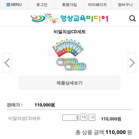
MENU
로그인
회원가입
마이페이지
장바구니
C
비밀의섬CD세트
제품상세보기
판매가 :
110,000
원
비밀의섬CD세트
+1
-1
110,000
원
총 상품 금액
110,000
원