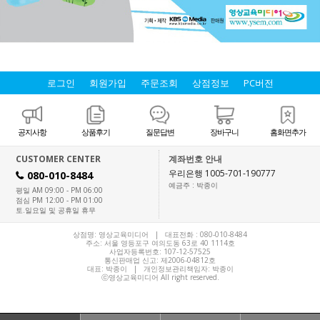
로그인
회원가입
주문조회
상점정보
PC버전
공지사항
상품후기
질문답변
장바구니
홈화면추가
CUSTOMER CENTER
계좌번호 안내
우리은행 1005-701-190777
080-010-8484
H
예금주 : 박종이
평일 AM 09:00 - PM 06:00
점심 PM 12:00 - PM 01:00
토.일요일 및 공휴일 휴무
상점명: 영상교육미디어 | 대표전화 :
080-010-8484
주소: 서울 영등포구 여의도동 63로 40 1114호
사업자등록번호: 107-12-57525
통신판매업 신고: 제2006-04812호
대표:
박종이
| 개인정보관리책임자: 박종이
ⓒ영상교육미디어 All right reserved.