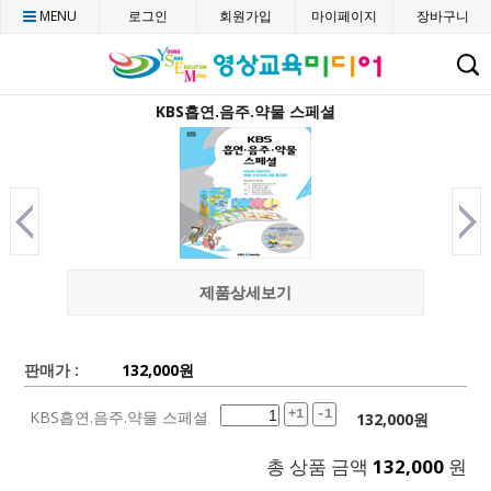
MENU
로그인
회원가입
마이페이지
장바구니
C
KBS흡연.음주.약물 스페셜
제품상세보기
판매가 :
132,000
원
KBS흡연.음주.약물 스페셜
+1
-1
132,000
원
총 상품 금액
132,000
원